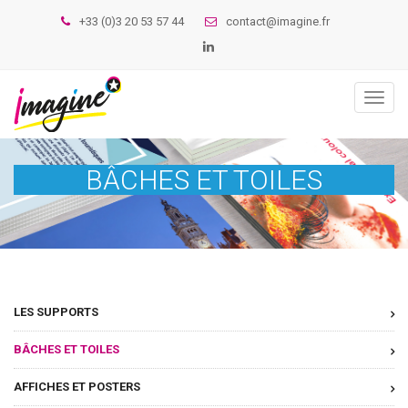
+33 (0)3 20 53 57 44
contact@imagine.fr
Toggl
naviga
BÂCHES ET TOILES
LES SUPPORTS
BÂCHES ET TOILES
AFFICHES ET POSTERS