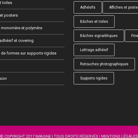
 toiles
Adhésifs
Affiches et poste
et posters
Bâches et toiles
 monomère et polymère
Bâches signalétiques
Fine
adhésif et covering
Lettrage adhésif
de formes sur supports rigides
Retouches photographiques
sion
Supports rigides
© COPYRIGHT 2017 IMAGINE | TOUS DROITS RÉSERVÉS |
MENTIONS LÉGALES